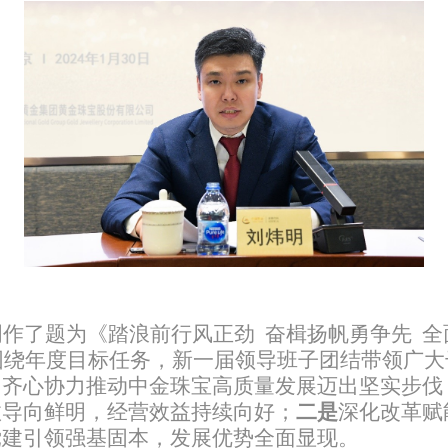
明作了题为《踏浪前行风正劲
奋楫扬帆勇争先
全
围绕年度目标任务，新一届领导班子团结带领广大
，齐心协力推动中金珠宝高质量发展迈出坚实步伐
效导向鲜明，经营效益持续向好；
二是
深化改革赋
党建引领强基固本，发展优势全面显现。