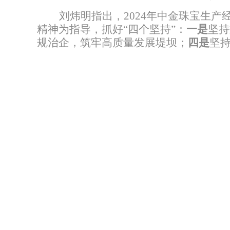
刘炜明指出，
2024
年中金珠宝生产
精神为指导，抓好
“
四个坚持
”
：
一是
坚持
规治企，筑牢高质量发展堤坝；
四是
坚