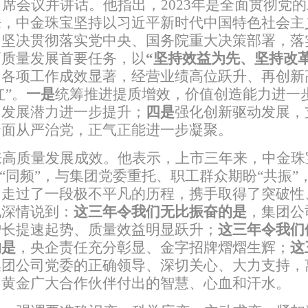
出席会议并讲话。他指出，
2023
年是全面贯彻党的
来，中金珠宝坚持以习近平新时代中国特色社会主
，坚决贯彻落实党中央、国务院重大决策部署，落
高质量发展首要任务，
以
“坚持效益为先、坚持改
，各项工作成效显著，经营业绩高位跃升、再创新
红
”
。
一是
统筹推进提质增效，价值创造能力进一
，发展潜力进一步提升；
四是
强化创新驱动发展，
全面从严治党，正气正能进一步凝聚。
来高质量发展成效。他表示，上市三年来，中金珠
“
同频
”
，与集团党委重托、职工群众期盼
“
共振
”
同走过了一段极不平凡的历程，携手取得了突破性
他深情说到：
这三年令我们无比振奋的是
，集团公
增长提速起势、质量效益明显跃升；
这三年令我们
的是
，央企责任充分彰显、金字招牌熠熠生辉；
这
集团公司党委的正确领导、深切关心、大力支持，
国黄金广大合作伙伴付出的智慧、心血和汗水。