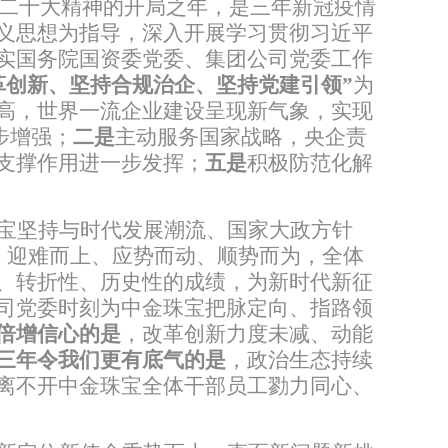
二十大精神的开局之年，是三年新冠疫情
义思想为指导，深入开展学习贯彻习近平
实国务院国资委党委、集团公司党委工作
革创新、坚持合规治企、坚持党建引领”
为
高，世界一流企业建设呈现新气象，实现
步增强；
二是
主动服务国家战略，央企责
支撑作用进一步发挥；
五是
积极防范化解
宝坚持与时代发展潮流、国家大政方针
，迎难而上、应势而动、顺势而为，全体
、转折性、历史性的成绩，为新时代新征
司党委时刻为中金珠宝把脉定向、指路领
倍增信心的是
，改革创新力度未减、动能
三年令我们更有底气的是
，政治生态持续
离不开中金珠宝全体干部员工勠力同心、