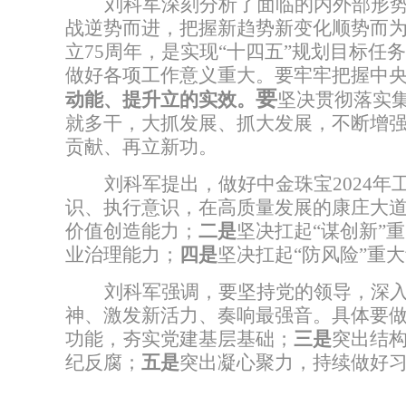
刘科军深刻分析了
面临的内外部形
战逆势而进，把握新趋势新变化顺势而
立
75
周年，是实现“十四五”规划目标任
做好各项工作意义重大。
要牢牢把握中
要
动能、提升立的实效
。
坚决贯彻落实
就多干，大抓发展、抓大发展，不断增强
贡献、再立新功。
刘科军提出，做好中金珠宝
2024
年
识、执行意识，
在高质量发展的康庄大
价值创造能力；
二是
坚决扛起
“
谋创新
”
重
业治理能力；
四是
坚决扛起
“
防风险
”
重大
刘科军强调，
要坚持党的领导，深
神、激发新活力、奏响最强音
。
具体要
功能，夯实党建基层基础；
三是
突出结
纪反腐；
五是
突出凝心聚力，持续做好