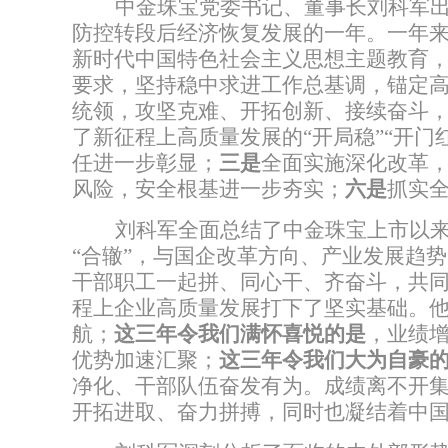
中金珠宝党委书记、董事长刘科军
防控转段后经济恢复发展的一年。一年
新时代中国特色社会主义思想主题教育
要求，坚持稳中求进工作总基调，锚定
统领，
攻坚克难、开拓创新、接续奋斗
了新征程上高质量发展的
“
开局稳
”“
开门
任进一步彰显；
三是
全面实施深化改革
风险，安全根基进一步夯实；
六是
抓实
刘科军全面总结了中金珠宝上市以
“
合辙
”
，与国企改革方向、产业发展趋势
干部职工一起拼、同心干、齐奋斗，共
程上企业高质量发展打下了坚实基础。
航；
这三年令我们满怀喜悦的是
，业绩
优势加速汇聚；
这三年令我们大为自豪
净化、干部队伍奋发有为。
成绩
离不开
开拓进取、奋力拼搏，同时也凝结着中