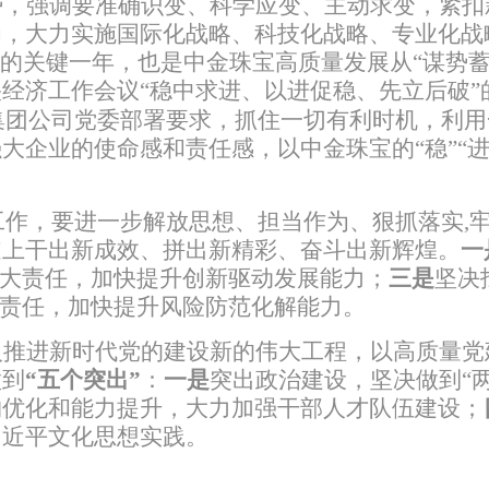
势，强调要
准确识变、科学应变、主动求变，
紧扣
为，大力实施国际化战略、科技化战略、专业化战
务的关键一年，也是中金珠宝高质量发展
从“谋势
央经济工作会议
“
稳中求进、以进促稳、先立后破”
集团公司党委部署要求，抓住一切有利时机，利用
大企业的使命感和责任感，以中金珠宝的“稳”“进
工作，要进一步
解放思想、担当作为、狠抓落实
,
道上干出新成效、拼出新精彩、奋斗出新辉煌
。
一
大责任，加快提升创新驱动发展能力；
三是
坚决
责任，加快提升风险防范化解能力。
入推进新时代党的建设新的伟大工程，以高质量党
做到
“五个突出”
：
一是
突出政治建设，坚决做到
“
构优化和能力提升，大力加强干部人才队伍建设；
习近平文化思想实践。