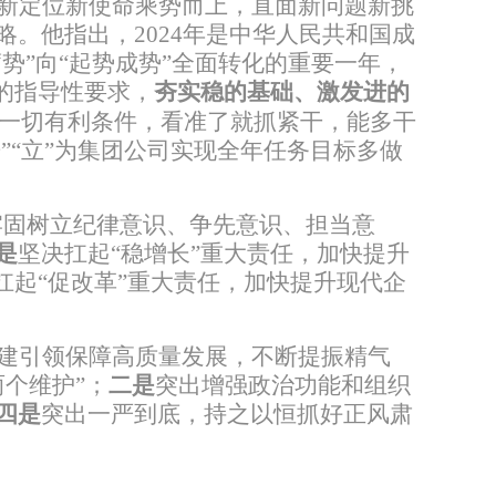
新定位新使命乘势而上，直面新问题新挑
略。
他指出，
2024
年是中华人民共和国成
蓄势”向“起势成势”全面转化
的重要一年，
的指导性要求，
夯实稳的基础、激发进的
一切有利条件，看准了就抓紧干，能多干
”“立”为集团公司实现全年任务目标多做
牢固树立
纪律意识、争先意识、担当意
是
坚决扛起
“
稳增长
”
重大责任，加快提升
扛起
“
促改革
”
重大责任，加快提升现代企
建引领保障高质量发展，
不断
提振精气
两个维护
”
；
二是
突出增强政治功能和组织
四是
突出一严到底，持之以恒抓好正风肃